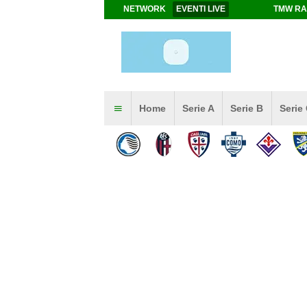
NETWORK
EVENTI LIVE
TMW RA
Home
Serie A
Serie B
Serie