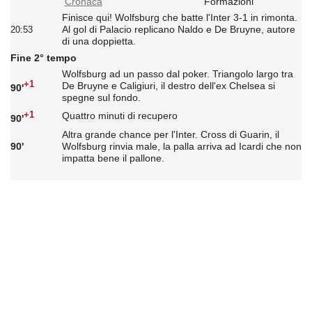
Cronaca
Formazioni
Finisce qui! Wolfsburg che batte l'Inter 3-1 in rimonta.
Al gol di Palacio replicano Naldo e De Bruyne, autore
20:53
di una doppietta.
Fine 2° tempo
Wolfsburg ad un passo dal poker. Triangolo largo tra
+1
De Bruyne e Caligiuri, il destro dell'ex Chelsea si
90'
spegne sul fondo.
+1
Quattro minuti di recupero
90'
Altra grande chance per l'Inter. Cross di Guarin, il
90'
Wolfsburg rinvia male, la palla arriva ad Icardi che non
impatta bene il pallone.