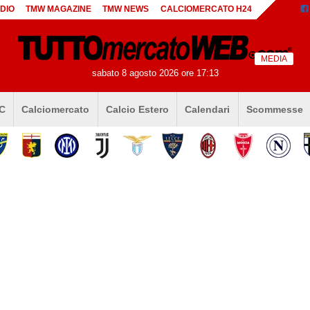
DIO
TMW MAGAZINE
TMW NEWS
CALCIOMERCATO H24
MEDIA
sabato 8 agosto 2026 ore 17:13
 C
Calciomercato
Calcio Estero
Calendari
Scommesse