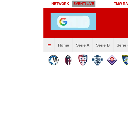
NETWORK
EVENTI LIVE
TMW RA
Home
Serie A
Serie B
Serie