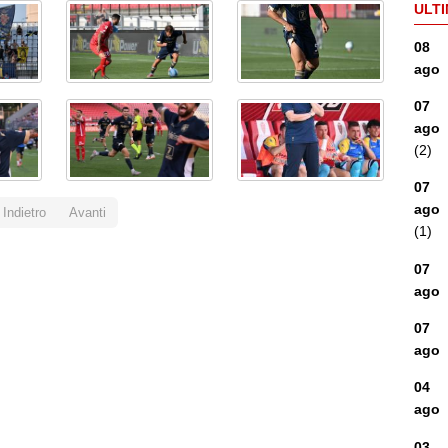
ULTI
08
ago
07
ago
(2)
07
ago
Indietro
Avanti
(1)
07
ago
07
ago
04
ago
03