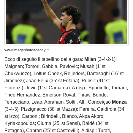
www.imagephotoagency.it
Ecco di seguito il tabellino della gara:
Milan
(3-4-2-1):
Maignan; Tomori, Gabbia, Pavlovic; Musah (1' st
Chukwueze), Loftus-Cheek, Reijnders, Bartesaghi (16' st
Jimenez); Joao Felix (35' st Fofana), Pulisic (41' st
Florenzi); Jovic (1' st Camarda). A disp.: Sportiello, Torriani,
Theo Hernandez, Emerson Royal, Thiaw, Bondo,
Terracciano, Leao, Abraham, Sottil. All.: Conceiçao
Monza
(3-4-3): Pizzignacco (38' st Mazza); Pereira, Caldirola (34'
st Izzo), Carboni; Birindelli, Bianco, Akpa Akpro,
Kyriakopoulos; Ciurria (25' st Sensi), Baldé (34' st
Petagna), Caprari (25' st Castrovilli). A disp.: Turati,