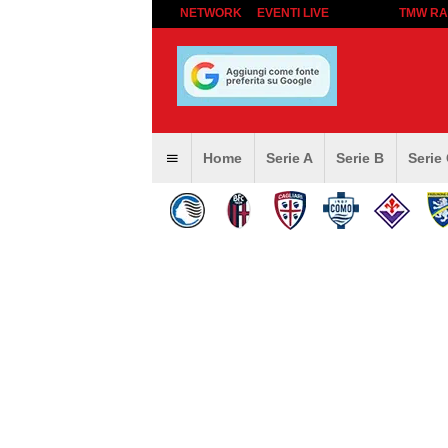
NETWORK
EVENTI LIVE
TMW RA
Home
Serie A
Serie B
Serie