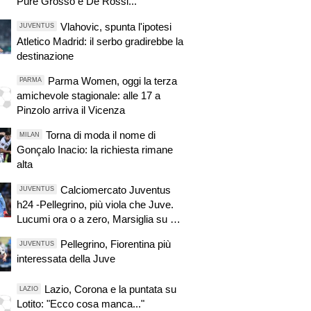
Pure Grosso e De Rossi..."
Vlahovic, spunta l'ipotesi
JUVENTUS
Atletico Madrid: il serbo gradirebbe la
destinazione
Parma Women, oggi la terza
PARMA
amichevole stagionale: alle 17 a
Pinzolo arriva il Vicenza
Torna di moda il nome di
MILAN
Gonçalo Inacio: la richiesta rimane
alta
Calciomercato Juventus
JUVENTUS
h24 -Pellegrino, più viola che Juve.
Lucumi ora o a zero, Marsiglia su Di
Gregorio! Real su Locatelli. Intrigo
Pellegrino, Fiorentina più
JUVENTUS
Psg-Juve per il portiere. Avanza
interessata della Juve
Trubin
Lazio, Corona e la puntata su
LAZIO
Lotito: "Ecco cosa manca..."