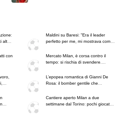
possiamo vincerlo"
Magari. Forza Milan!”
azione:
Maldini su Baresi: "Era il leader
 altri
perfetto per me, mi mostrava come
volevo essere"
tti con
Mercato Milan, è corsa contro il
tempo: si rischia di svendere.
Amorim aspetta rinforzi
voro,
L’epopea romantica di Gianni De
i,
Rosa: il bomber gentile che
 studio
infiammò la provincia
in
Cantiere aperto Milan a due
in
settimane dal Torino: pochi giocatori
adatti per Amorim