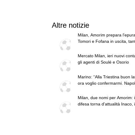
Altre notizie
Milan, Amorim prepara l'epur
Tomori e Fofana in uscita, tanti
a rischio
Mercato Milan, ieri nuovi conta
gli agenti di Soulé e Osorio
Marino: “Alla Triestina buon la
ora voglio confermarmi. Napol
Allegri ok per il dopo Conte. Li
entrambi e De Zerbi”
Milan, due nomi per Amorim: 
difesa torna d'attualità Inaco, 
mezzo c'è sempre Hojbjerg