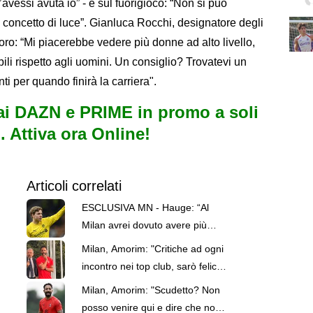
avessi avuta io” - e sul fuorigioco: “Non si può
l concetto di luce”. Gianluca Rocchi, designatore degli
voro: “Mi piacerebbe vedere più donne ad alto livello,
bili rispetto agli uomini. Un consiglio? Trovatevi un
nti per quando finirà la carriera".
i DAZN e PRIME in promo a soli
. Attiva ora Online!
Articoli correlati
ESCLUSIVA MN - Hauge: “Al
Milan avrei dovuto avere più
pazienza, ma avevo paura di
Milan, Amorim: "Critiche ad ogni
perdere la Nazionale. La crisi?
incontro nei top club, sarò felice
Sono sicuro che tornerete grandi.
di affrontarle"
Milan, Amorim: "Scudetto? Non
Bellissimo segnare all’Inter con il
posso venire qui e dire che non
Bodø. Tornare un giorno?