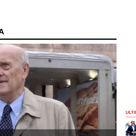
 A
ULTI