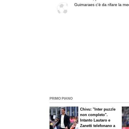
Fiorentina top. Serie B, Paler
Guimaraes c'è da rifare la me
Pisa grande lavoro"
Idea Hojbjerg
PRIMO PIANO
Chivu: "Inter puzzle
non completo".
Intanto Lautaro e
Zanetti telefonano a