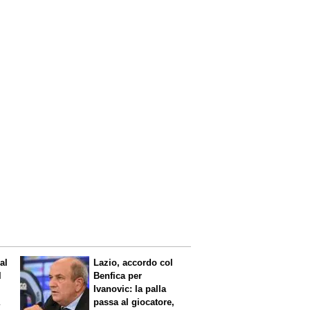
al
Lazio, accordo col
l
Benfica per
Ivanovic: la palla
a
passa al giocatore,