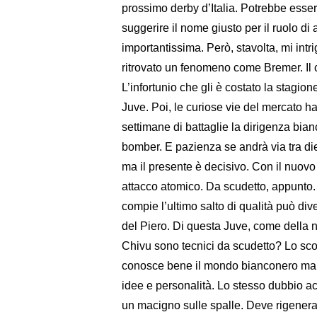
prossimo derby d’Italia. Potrebbe esse
suggerire il nome giusto per il ruolo di 
importantissima. Però, stavolta, mi intr
ritrovato un fenomeno come Bremer. Il ce
L’infortunio che gli è costato la stagion
Juve. Poi, le curiose vie del mercato 
settimane di battaglie la dirigenza bian
bomber. E pazienza se andrà via tra diec
ma il presente è decisivo. Con il nuovo 
attacco atomico. Da scudetto, appunto. P
compie l’ultimo salto di qualità può div
del Piero. Di questa Juve, come della nu
Chivu sono tecnici da scudetto? Lo scop
conosce bene il mondo bianconero ma lot
idee e personalità. Lo stesso dubbio a
un macigno sulle spalle. Deve rigenera