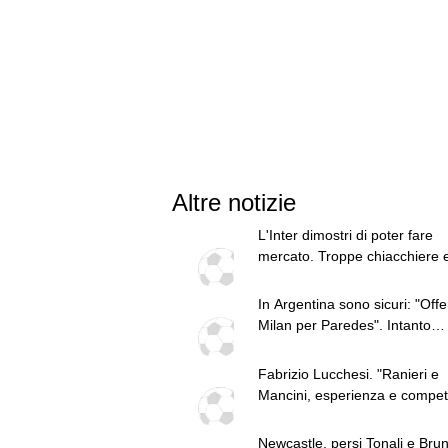
Altre notizie
L'Inter dimostri di poter fare
mercato. Troppe chiacchiere 
fatti: guai a pensare di essere
superiore a tutte le altre a
In Argentina sono sicuri: "Offe
prescindere. Juve, il portiere 
Milan per Paredes". Intanto
diventare un "problema". Mila
Bennacer dice au revoir
Leao, serve una decisione net
Fabrizio Lucchesi. "Ranieri e
Mancini, esperienza e compe
per la Nazionale. Mercato, ga
l'Inter non colmato da nessun
Newcastle, persi Tonali e Bru