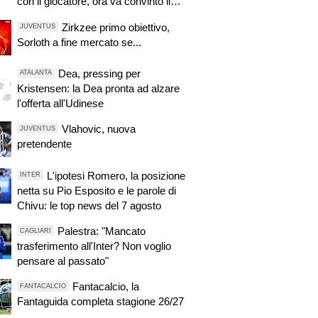
con il giocatore, ora va convinto il
Tottenham
Zirkzee primo obiettivo,
JUVENTUS
Sorloth a fine mercato se...
Dea, pressing per
ATALANTA
Kristensen: la Dea pronta ad alzare
l'offerta all'Udinese
Vlahovic, nuova
JUVENTUS
pretendente
L'ipotesi Romero, la posizione
INTER
netta su Pio Esposito e le parole di
Chivu: le top news del 7 agosto
Palestra: "Mancato
CAGLIARI
trasferimento all'Inter? Non voglio
pensare al passato"
Fantacalcio, la
FANTACALCIO
Fantaguida completa stagione 26/27