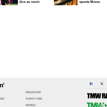
dice
au revoir
spunta Musso
REDAZIONE
2005
EVENTI TMW
MOBILE