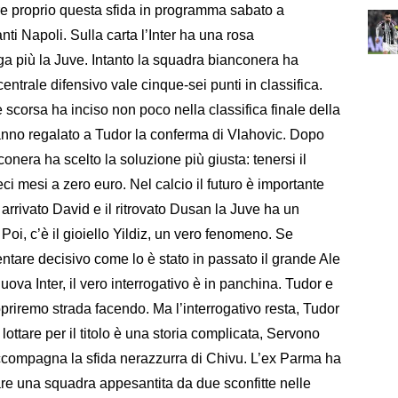
re proprio questa sfida in programma sabato a
anti Napoli. Sulla carta l’Inter ha una rosa
iga più la Juve. Intanto la squadra bianconera ha
ntrale difensivo vale cinque-sei punti in classifica.
e scorsa ha inciso non poco nella classifica finale della
hanno regalato a Tudor la conferma di Vlahovic. Dopo
conera ha scelto la soluzione più giusta: tenersi il
i mesi a zero euro. Nel calcio il futuro è importante
arrivato David e il ritrovato Dusan la Juve ha un
oi, c’è il gioiello Yildiz, un vero fenomeno. Se
entare decisivo come lo è stato in passato il grande Ale
ova Inter, il vero interrogativo è in panchina. Tudor e
riremo strada facendo. Ma l’interrogativo resta, Tudor
tare per il titolo è una storia complicata, Servono
ccompagna la sfida nerazzurra di Chivu. L’ex Parma ha
re una squadra appesantita da due sconfitte nelle