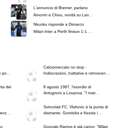
d’Italia debutta in casa
L'annuncio di Bremer, parlano
dell’Arezzo
Amorim e Chivu, novità su Lang:
le top news delle 13
Nkunku risponde a Dimarco:
Milan-Inter a Perth finisce 1-1.
Ansia per Bisseck
Calciomercato no stop -
e pochi
Indiscrezioni, trattative e retroscena
del 7 agosto
rta del
8 agosto 1987, l'esordio di
può
Antognoni a Losanna. "I miei
n-
compagni non sono professionisti"
ta
Svincolati FC, Vlahovic è la punta di
tenza
diamante. Goretzka e Kessie i
p con
centrocampisti top
o.
no
Gonçalo Ramos è già carico: "Milan