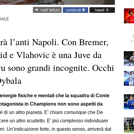
condividi
tweet
vedi letture
IALE
irà l’anti Napoli. Con Bremer,
id e Vlahovic è una Juve da
vu sono grandi incognite. Occhi
Dybala
energie fisiche e mentali che la squadra di Conte
rotagonista in Champions non sono aspetti da
n è di un altro pianeta. E’ chiaro comunque che De
ere un altro scudetto. E’ più complesso individuare
rri. Un’indicazione forte, in questo senso, arriverà dal