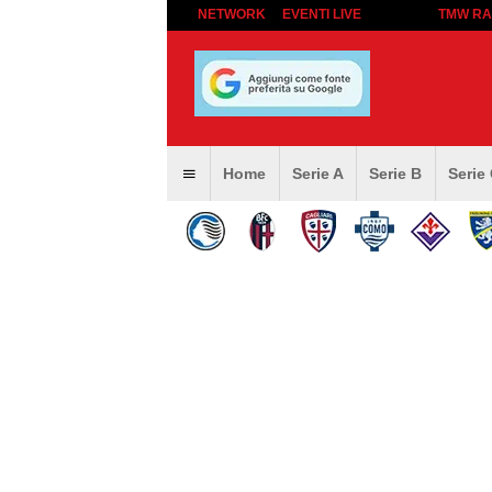
NETWORK
EVENTI LIVE
TMW RA
Home
Serie A
Serie B
Serie