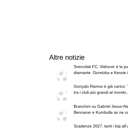
Altre notizie
Svincolati FC, Vlahovic è la pu
diamante. Goretzka e Kessie i
centrocampisti top
Gonçalo Ramos è già carico: 
tra i club più grandi al mondo,
solo giocare"
Branchini su Gabriel Jesus-Na
Bennacer e Kumbulla se ne v
le top news delle 22
Scadenze 2027, tanti i big all'