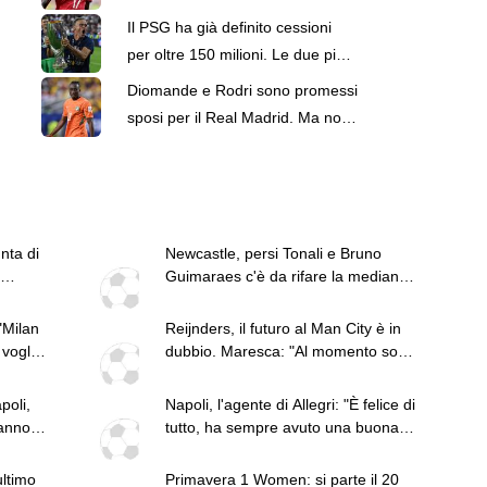
retroscena del 6 agosto
Il PSG ha già definito cessioni
per oltre 150 milioni. Le due più
importanti in Serie A
Diomande e Rodri sono promessi
sposi per il Real Madrid. Ma non
ci sono accordi fra club
nta di
Newcastle, persi Tonali e Bruno
Guimaraes c'è da rifare la mediana.
Idea Hojbjerg
"Milan
Reijnders, il futuro al Man City è in
 voglio
dubbio. Maresca: "Al momento sono
molto contento di lui"
poli,
Napoli, l'agente di Allegri: "È felice di
anno:
tutto, ha sempre avuto una buona
opinione della squadra"
ultimo
Primavera 1 Women: si parte il 20