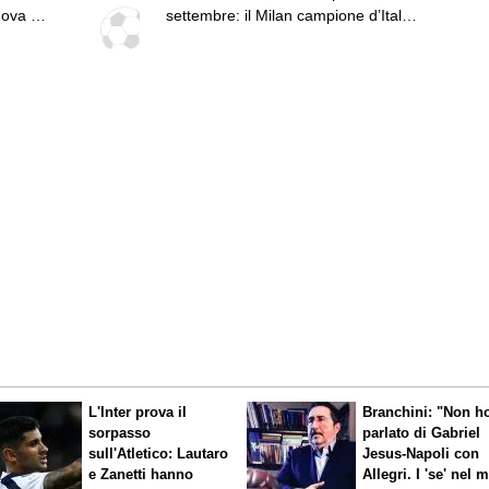
nova e
settembre: il Milan campione d’Italia
debutta in casa dell’Arezzo
L'Inter prova il
Branchini: "Non h
sorpasso
parlato di Gabriel
sull'Atletico: Lautaro
Jesus-Napoli con
e Zanetti hanno
Allegri. I 'se' nel 