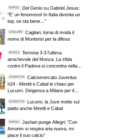
Del Genio su Gabriel Jesus:
NAPOLI
“É’ un fenomeno! In Italia diventa un
top, se sta bene…”
Cagliari, torna di moda il
CAGLIARI
nome di Monterisi per la difesa
Termina 3-3 l’ultima
MONZA
amichevole del Monza. La sfida
contro il Padova si concentra nella
ripresa.
Calciomercato Juventus
JUVENTUS
h24 - Miretti e Cabal le chiavi per
Lucumì. Dirigenza a Milano per il
mercato. Per Di Gregorio si sonda la
Lucumi, la Juve mette sul
JUVENTUS
Premier. Zirkzee, apertura dello
piatto anche Miretti e Cabal
United, si tratta
Jashari punge Allegri: "Con
NAPOLI
Amorim si respira aria nuova, mi
piace il suo calcio"