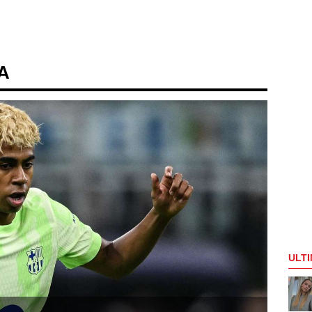
 A
ULTI