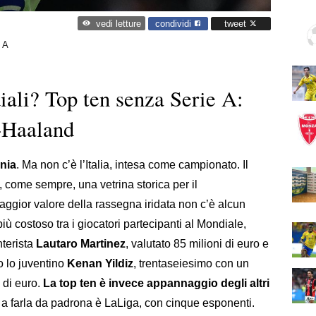
condividi
tweet
vedi letture
 A
iali? Top ten senza Serie A:
-Haaland
nia
. Ma non c’è l’Italia, intesa come campionato. Il
, come sempre, una vetrina storica per il
maggior valore della rassegna iridata non c’è alcun
l più costoso tra i giocatori partecipanti al Mondiale,
nterista
Lautaro Martinez
, valutato 85 milioni di euro e
o lo juventino
Kenan Yildiz
, trentaseiesimo con un
i di euro.
La top ten è invece appannaggio degli altri
: a farla da padrona è LaLiga, con cinque esponenti.