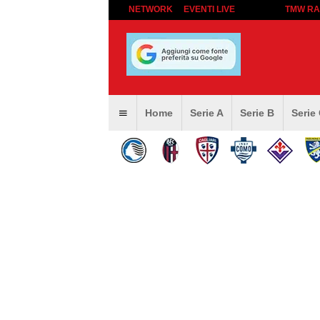
NETWORK
EVENTI LIVE
TMW RA
Home
Serie A
Serie B
Serie