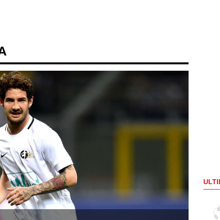
 A
ULTI