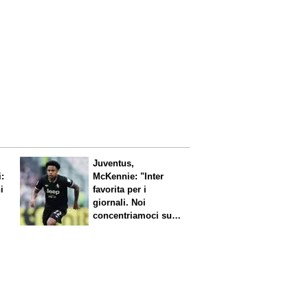
Juventus,
i:
McKennie: "Inter
i
favorita per i
giornali. Noi
concentriamoci sul
nostro gioco"