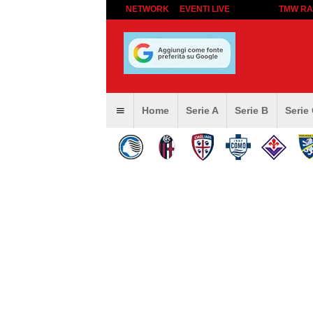
NETWORK
EVENTI LIVE
TMW RA
Home
Serie A
Serie B
Serie