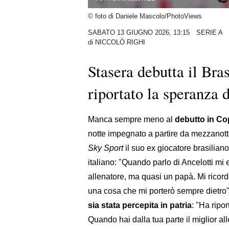
© foto di Daniele Mascolo/PhotoViews
SABATO 13 GIUGNO 2026, 13:15
SERIE A
di
NICCOLÒ RIGHI
Stasera debutta il Bras
riportato la speranza 
Manca sempre meno al
debutto in Co
notte impegnato a partire da mezzanotte
Sky Sport
il suo ex giocatore brasilian
italiano: "Quando parlo di Ancelotti m
allenatore, ma quasi un papà. Mi ricordo
una cosa che mi porterò sempre dietro"
sia stata percepita in patria
: "Ha ripo
Quando hai dalla tua parte il miglior al