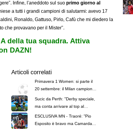
ere". Infine, l'aneddoto sul suo
primo giorno al
chiese a tutti i grandi campioni di salutarmi: avevo 17
aldini, Ronaldo, Gattuso, Pirlo, Cafù che mi diedero la
tto che provavano per il Mister".
e A della tua squadra. Attiva
con DAZN!
Articoli correlati
Primavera 1 Women: si parte il
20 settembre: il Milan campione
d’Italia debutta in casa
Sucic da Perth: "Derby speciale,
dell’Arezzo
ma conta arrivare al top al
campionato". Ed elogia Modric
ESCLUSIVA MN - Traoré: "Pio
Esposito è bravo ma Camarda
ha tutto e sarà il titolare di Milan