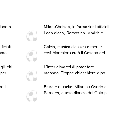
e Italia. Vorrei tornare un
giorno..."
pionato
Milan-Chelsea, le formazioni ufficiali:
Leao gioca, Ramos no. Modric e
Comotto dal 1'
iciali:
Calcio, musica classica e mente:
Ramos
così Marchioro creò il Cesena dei
Miracoli
li: chi
L'Inter dimostri di poter fare
 per
mercato. Troppe chiacchiere e pochi
fatti: guai a pensare di essere
superiore a tutte le altre a
e il
Entrate e uscite: Milan su Osorio e
prescindere. Juve, il portiere può
Paredes; atteso rilancio del Gala per
diventare un "problema". Milan-
Leao
Leao, serve una decisione netta