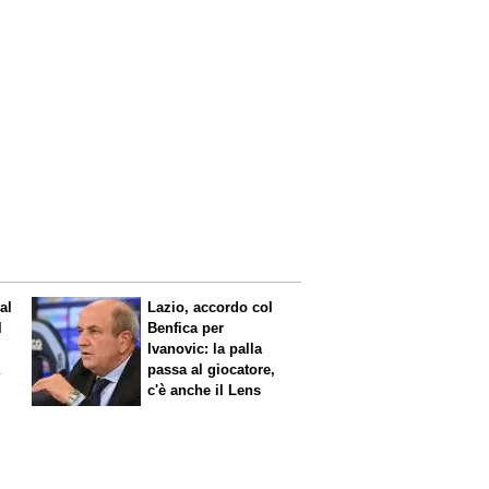
al
Lazio, accordo col
l
Benfica per
Ivanovic: la palla
a
passa al giocatore,
c'è anche il Lens