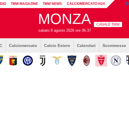
DIO
TMW MAGAZINE
TMW NEWS
CALCIOMERCATO H24
MONZA
CANALE TMW
sabato 8 agosto 2026 ore 06:37
 C
Calciomercato
Calcio Estero
Calendari
Scommesse