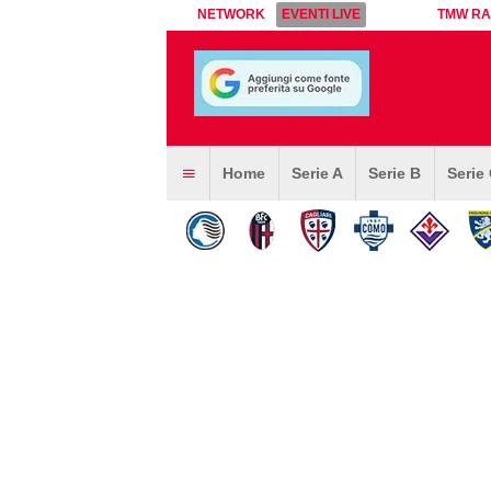
NETWORK
EVENTI LIVE
TMW RA
Home
Serie A
Serie B
Serie