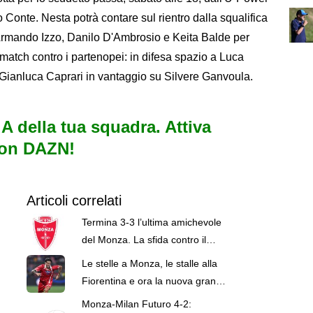
 Conte. Nesta potrà contare sul rientro dalla squalifica
rmando Izzo, Danilo D'Ambrosio e Keita Balde per
 match contro i partenopei: in difesa spazio a Luca
 Gianluca Caprari in vantaggio su Silvere Ganvoula.
e A della tua squadra. Attiva
con DAZN!
Articoli correlati
Termina 3-3 l’ultima amichevole
del Monza. La sfida contro il
Padova si concentra nella
Le stelle a Monza, le stalle alla
ripresa.
Fiorentina e ora la nuova grande
chance di Colpani
Monza-Milan Futuro 4-2: