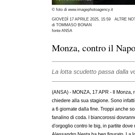
© foto di www.imagephotoagency.it
GIOVEDÌ 17 APRILE 2025, 15:59
ALTRE NOT
di
TOMMASO BONAN
fonte ANSA
Monza, contro il Napol
La lotta scudetto passa dalla vo
(ANSA) - MONZA, 17 APR - Il Monza, r
chiedere alla sua stagione. Sono infatti
a 6 giornate dalla fine. Troppi anche 
fanalino di coda. I biancorossi dovrann
d'orgoglio contro le big, in partite dov
Alessandro Nesta ha ben figurato. La lo