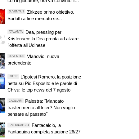
con il giocatore, ora va convinto il
Tottenham
Zirkzee primo obiettivo,
JUVENTUS
Sorloth a fine mercato se...
Dea, pressing per
ATALANTA
Kristensen: la Dea pronta ad alzare
l'offerta all'Udinese
Vlahovic, nuova
JUVENTUS
pretendente
L'ipotesi Romero, la posizione
INTER
netta su Pio Esposito e le parole di
Chivu: le top news del 7 agosto
Palestra: "Mancato
CAGLIARI
trasferimento all'Inter? Non voglio
pensare al passato"
Fantacalcio, la
FANTACALCIO
Fantaguida completa stagione 26/27