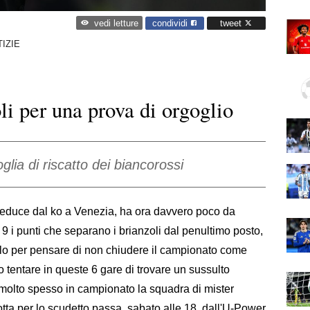
condividi
tweet
vedi letture
IZIE
i per una prova di orgoglio
glia di riscatto dei biancorossi
educe dal ko a Venezia, ha ora davvero poco da
 9 i punti che separano i brianzoli dal penultimo posto,
solo per pensare di non chiudere il campionato come
o tentare in queste 6 gare di trovare un sussulto
e molto spesso in campionato la squadra di mister
tta per lo scudetto passa, sabato alle 18, dall'U-Power