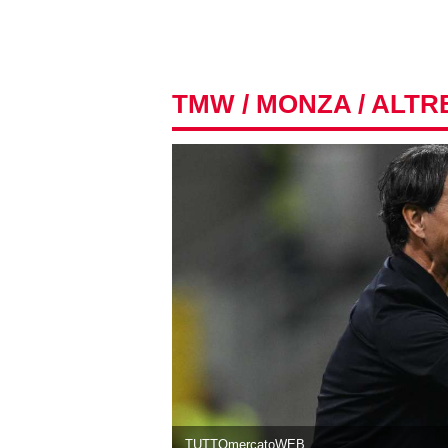
TMW
/
MONZA
/ ALTR
TUTTOmercatoWEB