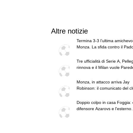
Altre notizie
Termina 3-3 l’ultima amichevo
Monza. La sfida contro il Pado
concentra nella ripresa.
Tre ufficialità di Serie A, Pelleg
rinnova e il Milan vuole Parede
top news delle 18
Monza, in attacco arriva Jay
Robinson: il comunicato del cl
dettagli
Doppio colpo in casa Foggia: e
difensore Azarovs e l'esterno
offensivo Tourè