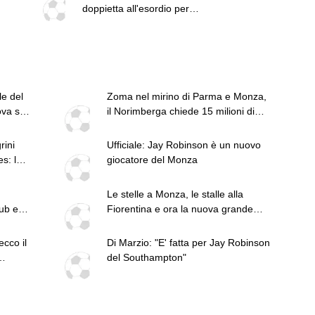
doppietta all'esordio per
Akinsanmiro
le del
Zoma nel mirino di Parma e Monza,
va si
il Norimberga chiede 15 milioni di
euro
rini
Ufficiale: Jay Robinson è un nuovo
s: le
giocatore del Monza
Le stelle a Monza, le stalle alla
ub e i
Fiorentina e ora la nuova grande
chance di Colpani
cco il
Di Marzio: "E' fatta per Jay Robinson
del Southampton"