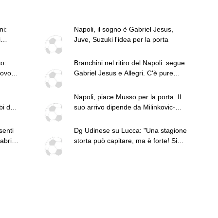
ni:
Napoli, il sogno è Gabriel Jesus,
i
Juve, Suzuki l'idea per la porta
o:
Branchini nel ritiro del Napoli: segue
rovoca
Gabriel Jesus e Allegri. C'è pure
l'agente di Anguissa
Napoli, piace Musso per la porta. Il
bi dal
suo arrivo dipende da Milinkovic-
Savic
senti
Dg Udinese su Lucca: "Una stagione
abriel
storta può capitare, ma è forte! Si
prenderà la scena"