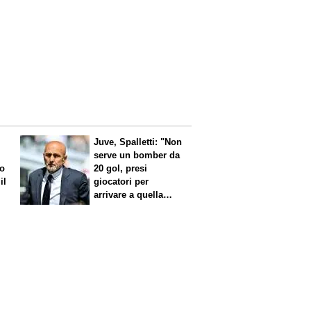
Juve, Spalletti: "Non
serve un bomber da
no
20 gol, presi
il
giocatori per
arrivare a quella
cifra"