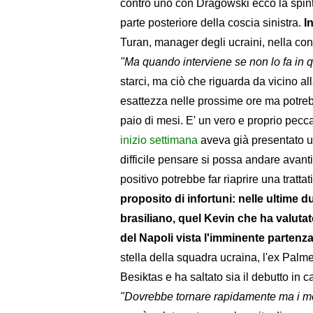
contro uno con Dragowski ecco la spin
parte posteriore della coscia sinistra.
I
Turan, manager degli ucraini, nella co
"Ma quando interviene se non lo fa in 
starci, ma ciò che riguarda da vicino al
esattezza nelle prossime ore ma potreb
paio di mesi. E' un vero e proprio pec
inizio settimana
aveva già presentato un
difficile pensare si possa andare avant
positivo potrebbe far riaprire una trat
proposito di infortuni: nelle ultime 
brasiliano, quel Kevin che ha valuta
del Napoli vista l'imminente parten
stella della squadra ucraina, l'ex Palme
Besiktas e ha saltato sia il debutto in c
"Dovrebbe tornare rapidamente ma i me