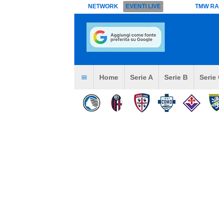
NETWORK
EVENTI LIVE
TMW RA
Home
Serie A
Serie B
Serie