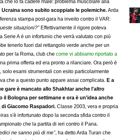
ta che lo fa cadere male: problema muscolare alla
n Ucraina sono subito scoppiate le polemiche.
Arda
nferenza stampa post-gara ha inveito contro il VAR:
queste situazioni?"
Effettivamente il rigore poteva
la Serie A è un infortunio che verrà valutato con più
be tenerlo fuori dal rettangolo verde anche per un
cato per la Roma, club che
come vi abbiamo riportato a
a prima offerta ed era pronto a rilanciare. Ora però è
i, solo esami strumentali con esito particolarmente
tativa che a questo punto appare assai complicata.
E a
due gare è mancato allo Shakhtar anche l'altro
to il Bologna per settimane e ora è un'idea anche
za di Giacomo Raspadori.
Classe 2003, vera e propria
iras s'è infortunato dopo la seconda sfida contro il
ampionato che la partita di ieri contro il Pana.
dici ne sanno più di me"
, ha detto Arda Turan che