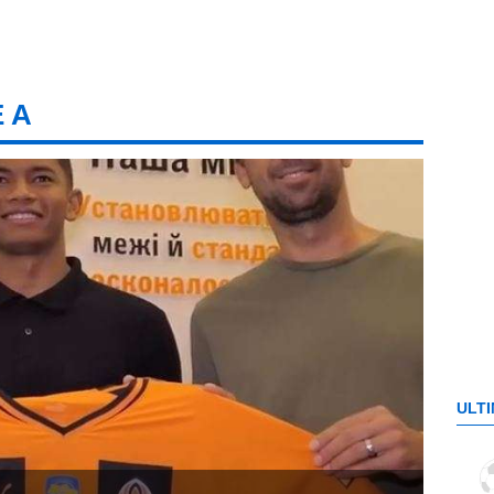
E A
ULTI