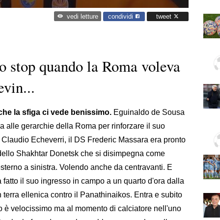
condividi
tweet
vedi letture
lo stop quando la Roma voleva
vin...
 che la sfiga ci vede benissimo.
Eguinaldo de Sousa
a alle gerarchie della Roma per rinforzare il suo
re a Claudio Echeverri, il DS Frederic Massara era pronto
4 dello Shakhtar Donetsk che si disimpegna come
terno a sinistra. Volendo anche da centravanti. E
a fatto il suo ingresso in campo a un quarto d'ora dalla
n terra ellenica contro il Panathinaikos. Entra e subito
ano è velocissimo ma al momento di calciatore nell'uno