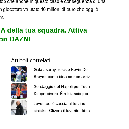
 stop che anche in questo caso è conseguenza di una
 giocatore valutato 40 milioni di euro che oggi è
am.
e A della tua squadra. Attiva
con DAZN!
Articoli correlati
Galatasaray, resiste Kevin De
Bruyne come idea se non arriva
Leao. Anche se Allegri lo stima
Sondaggio del Napoli per Teun
Koopmeiners. È a bilancio per 33
milioni di euro
Juventus, è caccia al terzino
sinistro. Olivera il favorito. Idea
Carlos Augusto