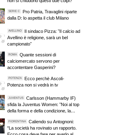
non si chiudono questi due colpi?"
Pro Patria, Travaglini riparte
SERIE C
dalla D: lo aspetta il club Milano
Il sindaco Pizza: "Il calcio ad
AVELLINO
Avellino è religione, sarà un bel
campionato"
Quante sessioni di
ROMA
calciomercato servono per
accontentare Gasperini?
Ecco perchè Ascoli-
POTENZA
Potenza non si vedrà in tv
Carlsson (Hammarby IF)
JUVENTUS
sfida la Juventus Women: "Noi al top
della forma e della condizione, la
chiave sarà la concentrazione.
Caliendo su Antognoni:
FIORENTINA
Capeta? Emozionante affrontarla"
“La società ha rovinato un rapporto.
Ecco cosa deve fare per averlo al