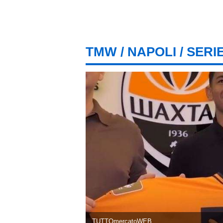
TMW
/
NAPOLI
/ SERI
TUTTOmercatoWEB