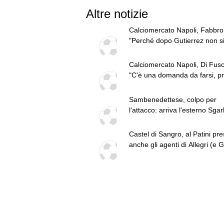
Altre notizie
Calciomercato Napoli, Fabbro
"Perché dopo Gutierrez non s
chiudono questi due colpi?"
Calciomercato Napoli, Di Fusc
"C'è una domanda da farsi, p
un po' d'ansia"
Sambenedettese, colpo per
l'attacco: arriva l'esterno Sgar
Napoli
Castel di Sangro, al Patini pre
anche gli agenti di Allegri (e G
Jesus) e Anguissa