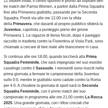
12 ottobre infatti, il centro sportivo è pronto ad ospitare ben
tre match del Parma Women, a partire dalla Prima Squadra
fino alla Primavera gialloblu, passando per la Seconda
Squadra. Pronti via alle ore 12.00 con la sfida
della
Primavera
, che davanti al proprio pubblico sfiderà la
Juventus
, capolista a punteggio pieno del girone
Primavera 1. Le ragazze di Ilenia Nicoli, dopo il pareggio
raccolto in trasferta contro la Fiorentina al Viola Park, sono
chiamate a cercare di fare male alle bianconere in casa.
Si continua alle ore 18.00, quando toccherà alla
Prima
Squadra Femminile
, che sarà impegnata nel suo esordio
casalingo contro il
Sassuolo
. I neroverdi sono riusciti nella
prima giornata a fermare le campionesse della Juventus
sullo 0-0, mentre le gialloblu sono cadute contro la Roma
per 4-0. A chiudere la giornata di sport sarà la
Seconda
Squadra Femminile
, con il primo match del suo
campionato in programma alle ore 21.00 contro
La Rocca
2025
. Una grande giornata, con i tifosi crociati che