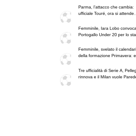
Parma, l’attacco che cambia:
ufficiale Touré, ora si attende
Romero
Femminile, Iara Lobo convoca
Portogallo Under 20 per lo st
pre-Mondiale
Femminile, svelato il calendar
della formazione Primavera: e
contro il Sassuolo
Tre ufficialità di Serie A, Pelleg
rinnova e il Milan vuole Parede
top news delle 18