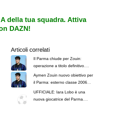
e A della tua squadra. Attiva
con DAZN!
Articoli correlati
Il Parma chiude per Zouin:
operazione a titolo definitivo.
L’Inter mantiene diritto di
Aymen Zouin nuovo obiettivo per
recompra
il Parma: esterno classe 2006
dell’Inter
UFFICIALE: Iara Lobo è una
nuova giocatrice del Parma.
Arriva in prestito dal Barcellona