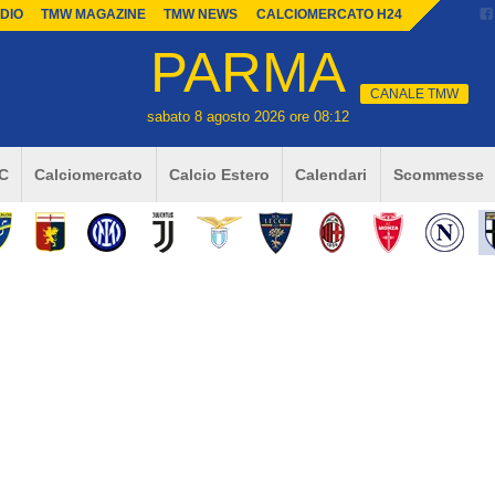
DIO
TMW MAGAZINE
TMW NEWS
CALCIOMERCATO H24
PARMA
CANALE TMW
sabato 8 agosto 2026 ore 08:12
 C
Calciomercato
Calcio Estero
Calendari
Scommesse