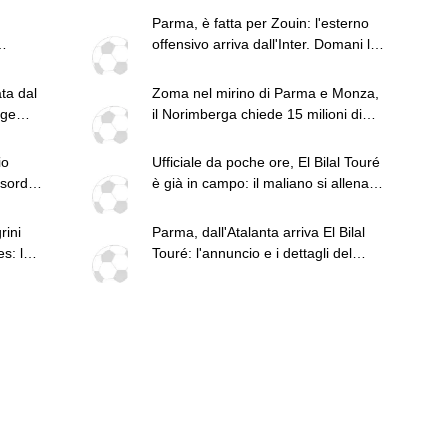
Parma, è fatta per Zouin: l'esterno
offensivo arriva dall'Inter. Domani le
visite mediche
ta dal
Zoma nel mirino di Parma e Monza,
age
il Norimberga chiede 15 milioni di
euro
io
Ufficiale da poche ore, El Bilal Touré
sordio
è già in campo: il maliano si allena
con il Parma
rini
Parma, dall'Atalanta arriva El Bilal
s: le
Touré: l'annuncio e i dettagli del
trasferimento