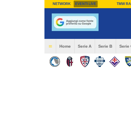
NETWORK
EVENTI LIVE
TMW RA
Home
Serie A
Serie B
Serie