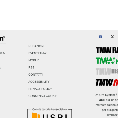
REDAZIONE
2005
EVENTI TMW
MOBILE
RSS
6
CONTATTI
ACCESSIBILITY
PRIVACY POLICY
24 Ore System
è 
CONSENSO COOKIE
ORE
e di un se
mercato italiano 
per cui gesti
informaz