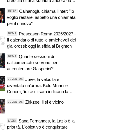
crescita di una squadra ancora da
completare
Calhanoglu chiama l'Inter: "Io
INTER
voglio restare, aspetto una chiamata
per il rinnovo"
Preseason Roma 2026/2027 -
ROMA
Il calendario di tutte le amichevoli dei
giallorossi: oggi la sfida al Brighton
Quante sessioni di
ROMA
calciomercato servono per
accontentare Gasperini?
Juve, la velocità è
JUVENTUS
diventata un’arma: Kolo Muani e
Conceição se ci sarà indicano la
strada
Zirkzee, il si è vicino
JUVENTUS
Sana Fernandes, la Lazio è la
LAZIO
priorità. L'obiettivo è conquistare