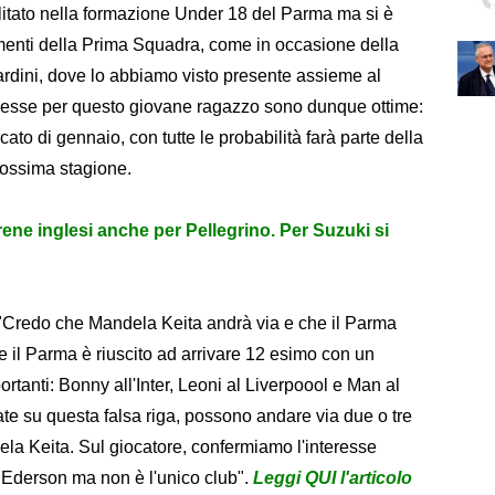
ilitato nella formazione Under 18 del Parma ma si è
amenti della Prima Squadra, come in occasione della
ardini, dove lo abbiamo visto presente assieme al
messe per questo giovane ragazzo sono dunque ottime:
to di gennaio, con tutte le probabilità farà parte della
rossima stagione.
rene inglesi anche per Pellegrino. Per Suzuki si
 "Credo che Mandela Keita andrà via e che il Parma
he il Parma è riuscito ad arrivare 12 esimo con un
rtanti: Bonny all'Inter, Leoni al Liverpoool e Man al
te su questa falsa riga, possono andare via due o tre
dela Keita. Sul giocatore, confermiamo l'interesse
re Ederson ma non è l'unico club".
Leggi QUI l'articolo