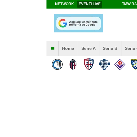
NETWORK
EVENTI LIVE
TMW RA
Home
Serie A
Serie B
Serie