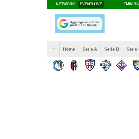
NETWORK
EVENTI LIVE
TMW RA
Home
Serie A
Serie B
Serie