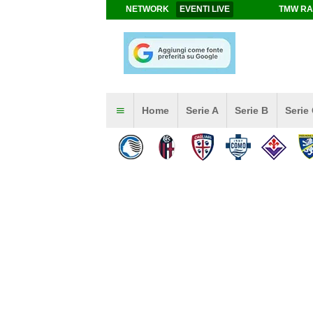
NETWORK
EVENTI LIVE
TMW RA
Home
Serie A
Serie B
Serie