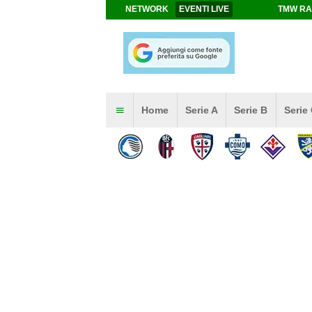
NETWORK
EVENTI LIVE
TMW RA
Home
Serie A
Serie B
Serie