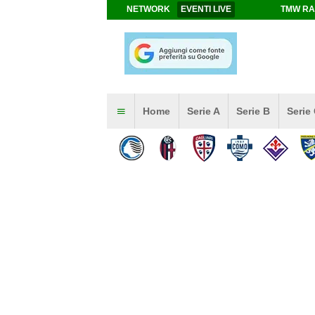
NETWORK
EVENTI LIVE
TMW RA
Home
Serie A
Serie B
Serie