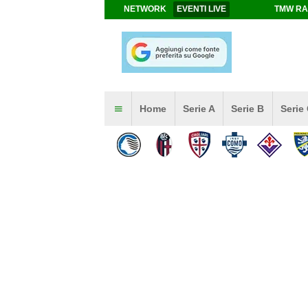
NETWORK
EVENTI LIVE
TMW RA
Home
Serie A
Serie B
Serie