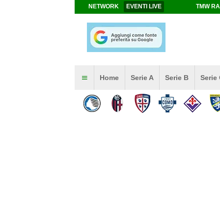
NETWORK
EVENTI LIVE
TMW RA
Home
Serie A
Serie B
Serie