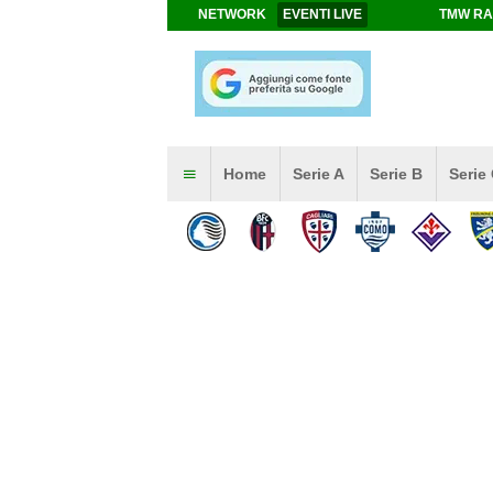
NETWORK
EVENTI LIVE
TMW RA
Home
Serie A
Serie B
Serie