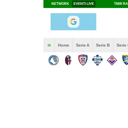
NETWORK
EVENTI LIVE
TMW RA
Home
Serie A
Serie B
Serie