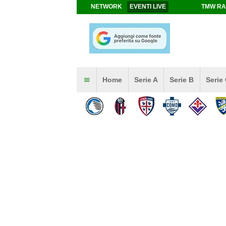
NETWORK
EVENTI LIVE
TMW RA
Home
Serie A
Serie B
Serie