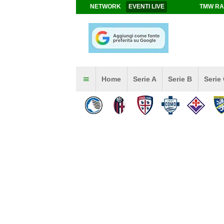
NETWORK
EVENTI LIVE
TMW RA
Home
Serie A
Serie B
Serie