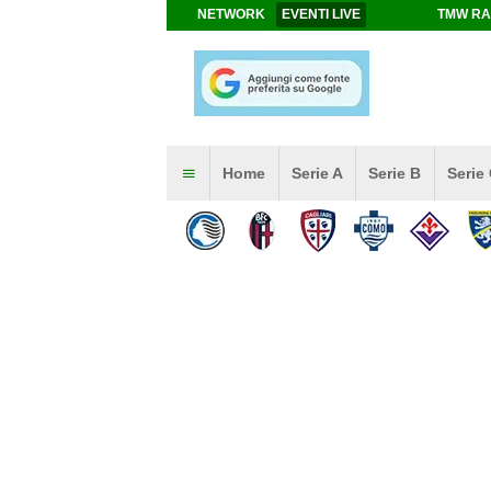
NETWORK
EVENTI LIVE
TMW RA
Home
Serie A
Serie B
Serie