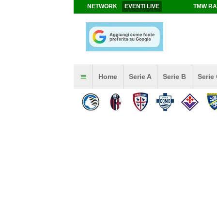
NETWORK
EVENTI LIVE
TMW RA
Home
Serie A
Serie B
Serie