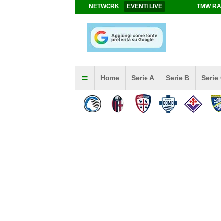
NETWORK
EVENTI LIVE
TMW RA
Home
Serie A
Serie B
Serie