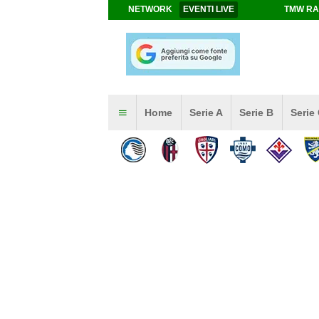
NETWORK
EVENTI LIVE
TMW RA
Home
Serie A
Serie B
Serie