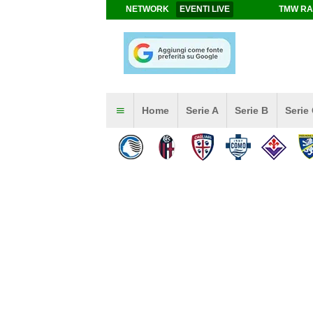
NETWORK
EVENTI LIVE
TMW RA
Home
Serie A
Serie B
Serie