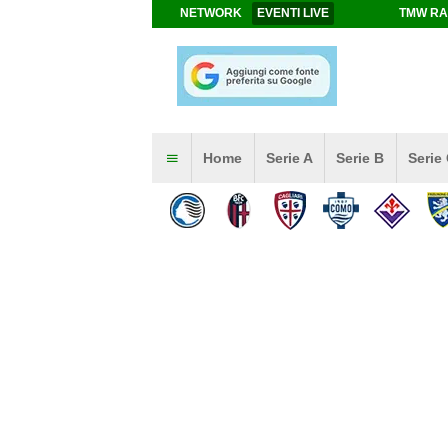
NETWORK
EVENTI LIVE
TMW RA
Home
Serie A
Serie B
Serie