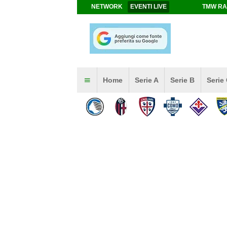
NETWORK
EVENTI LIVE
TMW RA
Home
Serie A
Serie B
Serie