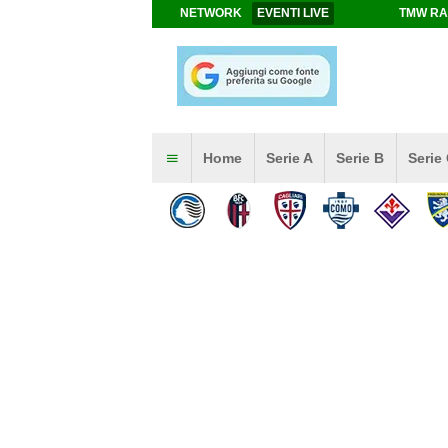
NETWORK
EVENTI LIVE
TMW RA
Home
Serie A
Serie B
Serie