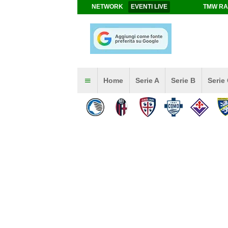
NETWORK
EVENTI LIVE
TMW RA
Home
Serie A
Serie B
Serie