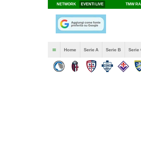
NETWORK
EVENTI LIVE
TMW RA
Home
Serie A
Serie B
Serie