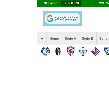
NETWORK
EVENTI LIVE
TMW RA
Home
Serie A
Serie B
Serie