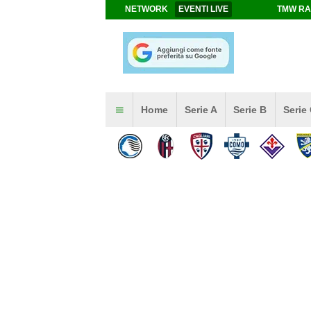
NETWORK
EVENTI LIVE
TMW RA
Home
Serie A
Serie B
Serie