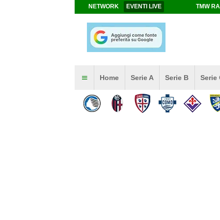
NETWORK
EVENTI LIVE
TMW RA
Home
Serie A
Serie B
Serie