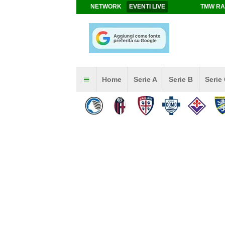
NETWORK
EVENTI LIVE
TMW RA
Home
Serie A
Serie B
Serie