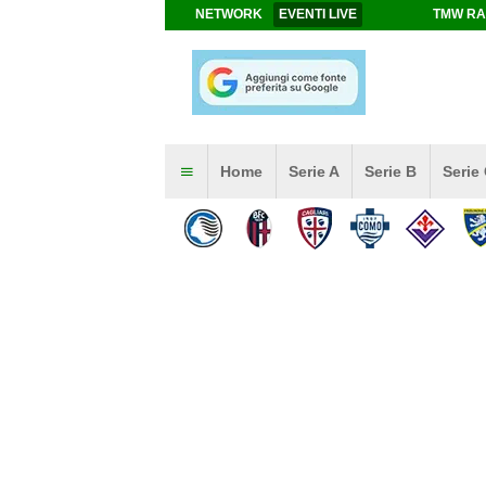
NETWORK
EVENTI LIVE
TMW RA
Home
Serie A
Serie B
Serie