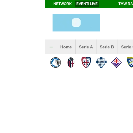
NETWORK
EVENTI LIVE
TMW RA
Home
Serie A
Serie B
Serie