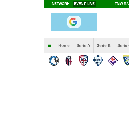
NETWORK
EVENTI LIVE
TMW RA
Home
Serie A
Serie B
Serie