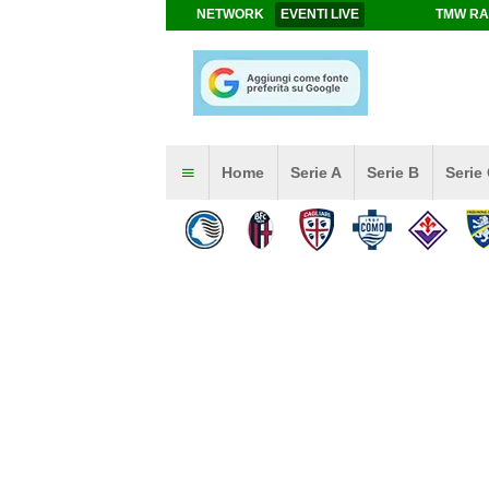
NETWORK
EVENTI LIVE
TMW RA
Home
Serie A
Serie B
Serie