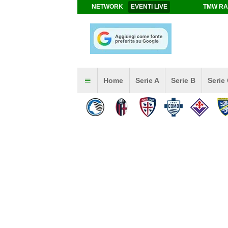
NETWORK
EVENTI LIVE
TMW RA
Home
Serie A
Serie B
Serie