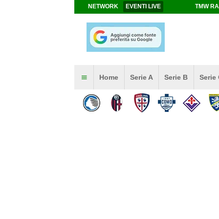
NETWORK
EVENTI LIVE
TMW RA
Home
Serie A
Serie B
Serie