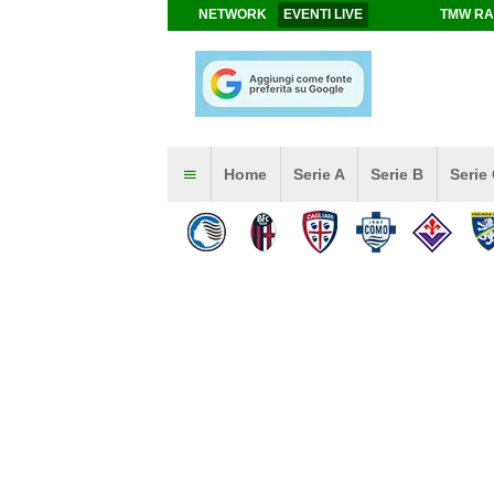
NETWORK
EVENTI LIVE
TMW RA
Home
Serie A
Serie B
Serie