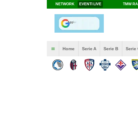
NETWORK
EVENTI LIVE
TMW RA
Home
Serie A
Serie B
Serie