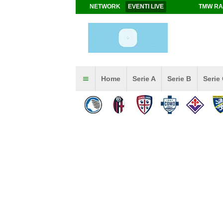
NETWORK
EVENTI LIVE
TMW RA
Home
Serie A
Serie B
Serie