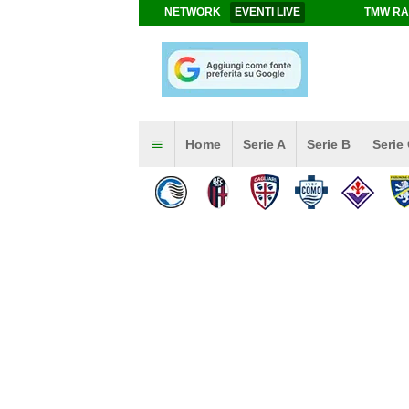
NETWORK
EVENTI LIVE
TMW RA
Home
Serie A
Serie B
Serie