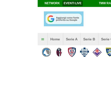
NETWORK
EVENTI LIVE
TMW RA
Home
Serie A
Serie B
Serie