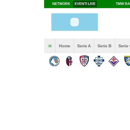
NETWORK
EVENTI LIVE
TMW RA
Home
Serie A
Serie B
Serie