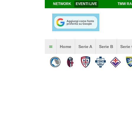
NETWORK
EVENTI LIVE
TMW RA
Home
Serie A
Serie B
Serie